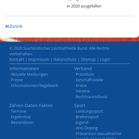
in 2020 ausgefallen
Zurück
© 2026 Saarländischer Leichtathletik Bund. Alle Rechte
vorbehalten.
Kontakt
|
Impressum
|
Datenschutz
|
Sitemap
|
Login
Informationen
Verband
Aktuelle Meldungen
Präsidium
Presse
Geschäftsstelle
Informationen/Regelwerk
Kreise
Vereine
Rechtsausschuss
Zahlen-Daten-Fakten
Sport
Termine
Leistungssport
Ergebnisse
Breitensport
Bestenlisten
Jugend
Anti-Doping
Prävention sexualisierter
Gewalt im Sport (PSG)