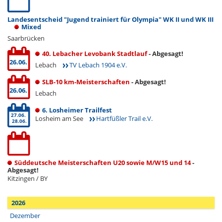
Landesentscheid "Jugend trainiert für Olympia" WK II und WK III
Mixed
Saarbrücken
40. Lebacher Levobank Stadtlauf
- Abgesagt!
26.06.
Lebach
TV Lebach 1904 e.V.
SLB-10 km-Meisterschaften
- Abgesagt!
26.06.
Lebach
6. Losheimer Trailfest
27.06.
Losheim am See
Hartfüßler Trail e.V.
28.06.
Süddeutsche Meisterschaften U20 sowie M/W15 und 14
-
Abgesagt!
Kitzingen / BY
2026
Dezember