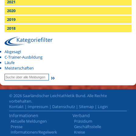
2021
2020
2019
2018
Kategoriefilter
Abgesagt
C-Trainer-Ausbildung
Läufe
Meisterschaften
© 2026 Saarländischer Leichtathletik Bund. Alle Rechte
vorbehalten.
Kontakt
|
Impressum
|
Datenschutz
|
Sitemap
|
Login
Informationen
Verband
Aktuelle Meldungen
Präsidium
Presse
Geschäftsstelle
Informationen/Regelwerk
Kreise