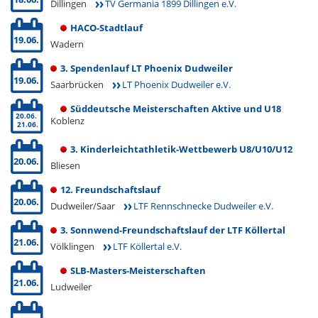
Dillingen
TV Germania 1899 Dillingen e.V.
HACO-Stadtlauf
19.06.
Wadern
3. Spendenlauf LT Phoenix Dudweiler
19.06.
Saarbrücken
LT Phoenix Dudweiler e.V.
Süddeutsche Meisterschaften Aktive und U18
20.06.
Koblenz
21.06.
3. Kinderleichtathletik-Wettbewerb U8/U10/U12
20.06.
Bliesen
12. Freundschaftslauf
20.06.
Dudweiler/Saar
LTF Rennschnecke Dudweiler e.V.
3. Sonnwend-Freundschaftslauf der LTF Köllertal
21.06.
Völklingen
LTF Köllertal e.V.
SLB-Masters-Meisterschaften
21.06.
Ludweiler