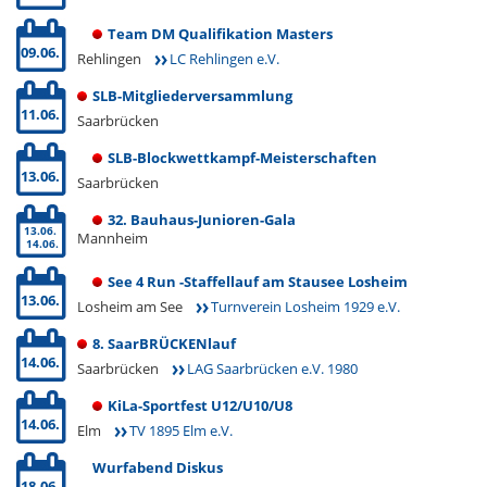
Team DM Qualifikation Masters
09.06.
Rehlingen
LC Rehlingen e.V.
SLB-Mitgliederversammlung
11.06.
Saarbrücken
SLB-Blockwettkampf-Meisterschaften
13.06.
Saarbrücken
32. Bauhaus-Junioren-Gala
13.06.
Mannheim
14.06.
See 4 Run -Staffellauf am Stausee Losheim
13.06.
Losheim am See
Turnverein Losheim 1929 e.V.
8. SaarBRÜCKENlauf
14.06.
Saarbrücken
LAG Saarbrücken e.V. 1980
KiLa-Sportfest U12/U10/U8
14.06.
Elm
TV 1895 Elm e.V.
Wurfabend Diskus
18.06.