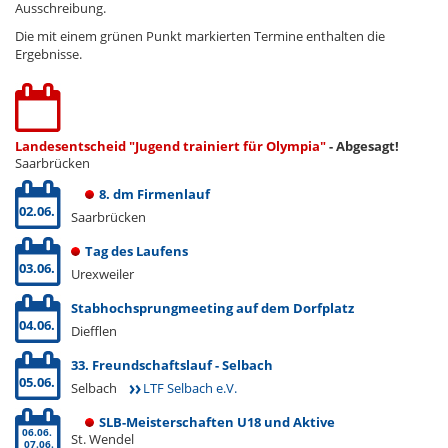
Ausschreibung.
Die mit einem grünen Punkt markierten Termine enthalten die
Ergebnisse.
Landesentscheid "Jugend trainiert für Olympia"
- Abgesagt!
Saarbrücken
8. dm Firmenlauf
02.06.
Saarbrücken
Tag des Laufens
03.06.
Urexweiler
Stabhochsprungmeeting auf dem Dorfplatz
04.06.
Diefflen
33. Freundschaftslauf - Selbach
05.06.
Selbach
LTF Selbach e.V.
SLB-Meisterschaften U18 und Aktive
06.06.
St. Wendel
07.06.