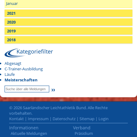
Januar
2021
2020
2019
2018
Kategoriefilter
Abgesagt
C-Trainer-Ausbildung
Läufe
Meisterschaften
© 2026 Saarländischer Leichtathletik Bund. Alle Rechte
vorbehalten.
Kontakt
|
Impressum
|
Datenschutz
|
Sitemap
|
Login
Informationen
Verband
Aktuelle Meldungen
Präsidium