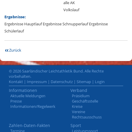
alle AK
Volkslauf
Ergebnisse:
Ergebnisse Hauptlauf
Ergebnisse Schnupperlauf
Ergebnisse
Schülerlauf
Zurück
© 2026 Saarländischer Leichtathletik Bund. Alle Rechte
vorbehalten.
Kontakt
|
Impressum
|
Datenschutz
|
Sitemap
|
Login
Informationen
Verband
Aktuelle Meldungen
Präsidium
Presse
Geschäftsstelle
Informationen/Regelwerk
Kreise
Vereine
Rechtsausschuss
Zahlen-Daten-Fakten
Sport
Termine
Leistungssport