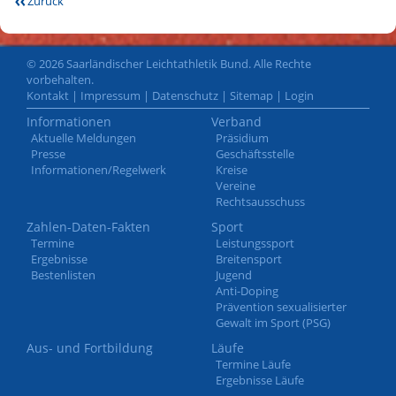
Zurück
© 2026 Saarländischer Leichtathletik Bund. Alle Rechte
vorbehalten.
Kontakt
|
Impressum
|
Datenschutz
|
Sitemap
|
Login
Informationen
Verband
Aktuelle Meldungen
Präsidium
Presse
Geschäftsstelle
Informationen/Regelwerk
Kreise
Vereine
Rechtsausschuss
Zahlen-Daten-Fakten
Sport
Termine
Leistungssport
Ergebnisse
Breitensport
Bestenlisten
Jugend
Anti-Doping
Prävention sexualisierter
Gewalt im Sport (PSG)
Aus- und Fortbildung
Läufe
Termine Läufe
Ergebnisse Läufe