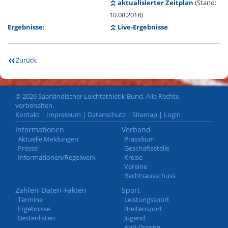
aktualisierter Zeitplan
(Stand:
10.08.2018)
Ergebnisse:
Live-Ergebnisse
Zurück
© 2026 Saarländischer Leichtathletik Bund. Alle Rechte
vorbehalten.
Kontakt
|
Impressum
|
Datenschutz
|
Sitemap
|
Login
Informationen
Verband
Aktuelle Meldungen
Präsidium
Presse
Geschäftsstelle
Informationen/Regelwerk
Kreise
Vereine
Rechtsausschuss
Zahlen-Daten-Fakten
Sport
Termine
Leistungssport
Ergebnisse
Breitensport
Bestenlisten
Jugend
Anti-Doping