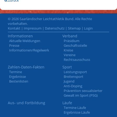
Zurück
© 2026 Saarländischer Leichtathletik Bund. Alle Rechte
vorbehalten.
Kontakt
|
Impressum
|
Datenschutz
|
Sitemap
|
Login
Informationen
Verband
Aktuelle Meldungen
Präsidium
Presse
Geschäftsstelle
Informationen/Regelwerk
Kreise
Vereine
Rechtsausschuss
Zahlen-Daten-Fakten
Sport
Termine
Leistungssport
Ergebnisse
Breitensport
Bestenlisten
Jugend
Anti-Doping
Prävention sexualisierter
Gewalt im Sport (PSG)
Aus- und Fortbildung
Läufe
Termine Läufe
Ergebnisse Läufe