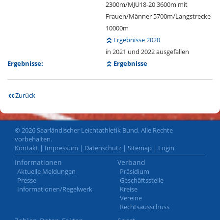
2300m/MJU18-20 3600m mit
Frauen/Männer 5700m/Langstrecke
10000m
Ergebnisse 2020
in 2021 und 2022 ausgefallen
Ergebnisse:
Ergebnisse
Zurück
© 2026 Saarländischer Leichtathletik Bund. Alle Rechte
vorbehalten.
Kontakt
|
Impressum
|
Datenschutz
|
Sitemap
|
Login
Informationen
Verband
Aktuelle Meldungen
Präsidium
Presse
Geschäftsstelle
Informationen/Regelwerk
Kreise
Vereine
Rechtsausschuss