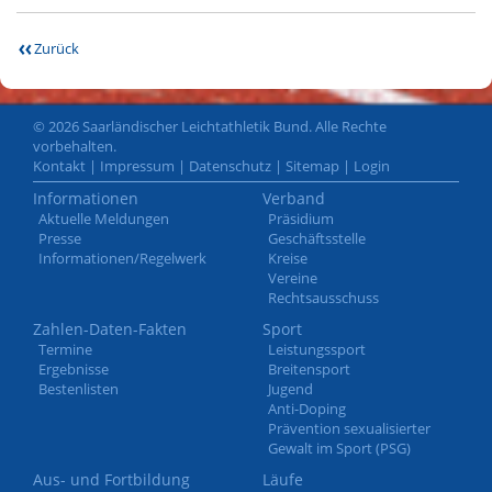
Zurück
© 2026 Saarländischer Leichtathletik Bund. Alle Rechte
vorbehalten.
Kontakt
|
Impressum
|
Datenschutz
|
Sitemap
|
Login
Informationen
Verband
Aktuelle Meldungen
Präsidium
Presse
Geschäftsstelle
Informationen/Regelwerk
Kreise
Vereine
Rechtsausschuss
Zahlen-Daten-Fakten
Sport
Termine
Leistungssport
Ergebnisse
Breitensport
Bestenlisten
Jugend
Anti-Doping
Prävention sexualisierter
Gewalt im Sport (PSG)
Aus- und Fortbildung
Läufe