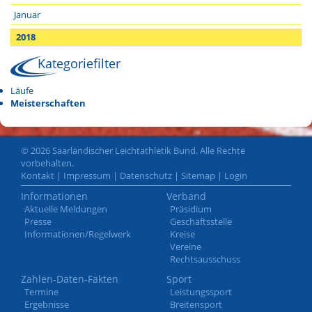
Januar
2018
Kategoriefilter
Läufe
Meisterschaften
© 2026 Saarländischer Leichtathletik Bund. Alle Rechte
vorbehalten.
Kontakt
|
Impressum
|
Datenschutz
|
Sitemap
|
Login
Informationen
Verband
Aktuelle Meldungen
Präsidium
Presse
Geschäftsstelle
Informationen/Regelwerk
Kreise
Vereine
Rechtsausschuss
Zahlen-Daten-Fakten
Sport
Termine
Leistungssport
Ergebnisse
Breitensport