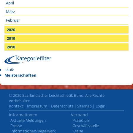
April
März
Februar
2020
2019
2018
Kategoriefilter
Läufe
Meisterschaften
© 2026 Saarländischer Leichtathletik Bund. Alle Rechte
vorbehalten.
Kontakt
|
Impressum
|
Datenschutz
|
Sitemap
|
Login
Informationen
Verband
Aktuelle Meldungen
Präsidium
Presse
Geschäftsstelle
Informationen/Regelwerk
Kreise