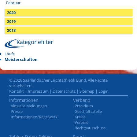
Februar
2020
2019
2018
Kategoriefilter
Läufe
Meisterschaften
© 2026 Saarländischer Leichtathletik Bund. Alle Rechte
vorbehalten.
Kontakt
|
Impressum
|
Datenschutz
|
Sitemap
|
Login
Informationen
Verband
Aktuelle Meldungen
Präsidium
Presse
Geschäftsstelle
Informationen/Regelwerk
Kreise
Vereine
Rechtsausschuss
Zahlen-Daten-Fakten
Sport