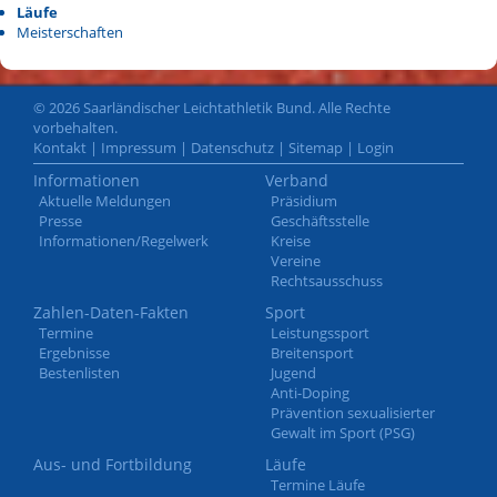
Läufe
Meisterschaften
© 2026 Saarländischer Leichtathletik Bund. Alle Rechte
vorbehalten.
Kontakt
|
Impressum
|
Datenschutz
|
Sitemap
|
Login
Informationen
Verband
Aktuelle Meldungen
Präsidium
Presse
Geschäftsstelle
Informationen/Regelwerk
Kreise
Vereine
Rechtsausschuss
Zahlen-Daten-Fakten
Sport
Termine
Leistungssport
Ergebnisse
Breitensport
Bestenlisten
Jugend
Anti-Doping
Prävention sexualisierter
Gewalt im Sport (PSG)
Aus- und Fortbildung
Läufe
Termine Läufe