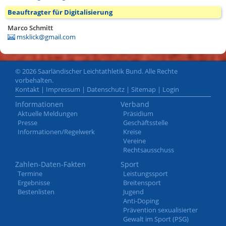
Beauftragter für Digitalisierung
Marco Schmitt
msklick@gmail.com
© 2026 Saarländischer Leichtathletik Bund. Alle Rechte
vorbehalten.
Kontakt
|
Impressum
|
Datenschutz
|
Sitemap
|
Login
Informationen
Verband
Aktuelle Meldungen
Präsidium
Presse
Geschäftsstelle
Informationen/Regelwerk
Kreise
Vereine
Rechtsausschuss
Zahlen-Daten-Fakten
Sport
Termine
Leistungssport
Ergebnisse
Breitensport
Bestenlisten
Jugend
Anti-Doping
Prävention sexualisierter
Gewalt im Sport (PSG)