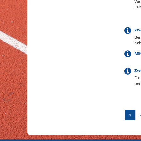
Wie
La
Zwe
Bei
Kel
M5
Zwe
Die
bei
1