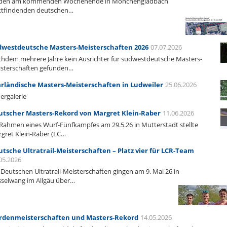
 den am kommenden Wochenende in Mönchengladbach
ttfindenden deutschen…
westdeutsche Masters-Meisterschaften 2026
07.07.2026
hdem mehrere Jahre kein Ausrichter für südwestdeutsche Masters-
sterschaften gefunden…
rländische Masters-Meisterschaften in Ludweiler
25.06.2026
dergalerie
tscher Masters-Rekord von Margret Klein-Raber
11.06.2026
Rahmen eines Wurf-Fünfkampfes am 29.5.26 in Mutterstadt stellte
gret Klein-Raber (LC…
tsche Ultratrail-Meisterschaften – Platz vier für LCR-Team
05.2026
 Deutschen Ultratrail-Meisterschaften gingen am 9. Mai 26 in
selwang im Allgäu über…
rdenmeisterschaften und Masters-Rekord
14.05.2026