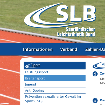
Informationen
Verband
Zahlen-D
A
Sport
Leistungssport
Zwö
Breitensport
Die
Mö
Jugend
Anti-Doping
Prävention sexualisierter Gewalt im
De
Sport (PSG)