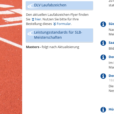
Zu
DLV Laufabzeichen
sta
Den aktuellen Laufabzeichen-Flyer finden
Sie
hier
. Nutzen Sie bitte für Ihre
Bestellung dieses
Formular
.
Süd
Nac
Leistungsstandards für SLB-
Mei
Meisterschaften
Saa
Masters -
folgt nach Aktualisierung
Bil
Deu
Im 
Mar
Deu
19.
Die
Nes
Hü