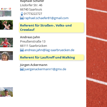
Raphael Schäfer
Lisdorfer Str. 46
66740
Saarlouis
01773222727
raphael.schaefer81@gmail.com
Referent für Straßen-, Volks- und
Crosslauf
Andreas Jahn
Preußenstraße 13
66111
Saarbrücken
andreas.jahn@lag-saarbruecken.de
Referent für Lauftreff und Walking
Jürgen Ackermann
juergenackermann1@gmx.de