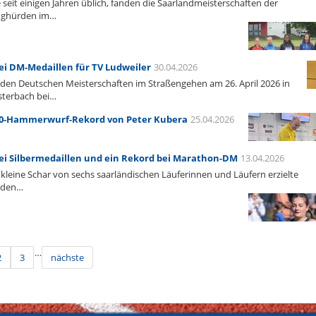
 seit einigen Jahren üblich, fanden die Saarlandmeisterschaften der
nghürden im…
i DM-Medaillen für TV Ludweiler
30.04.2026
 den Deutschen Meisterschaften im Straßengehen am 26. April 2026 in
sterbach bei…
0-Hammerwurf-Rekord von Peter Kubera
25.04.2026
i Silbermedaillen und ein Rekord bei Marathon-DM
13.04.2026
 kleine Schar von sechs saarländischen Läuferinnen und Läufern erzielte
 den…
…
2
3
nächste