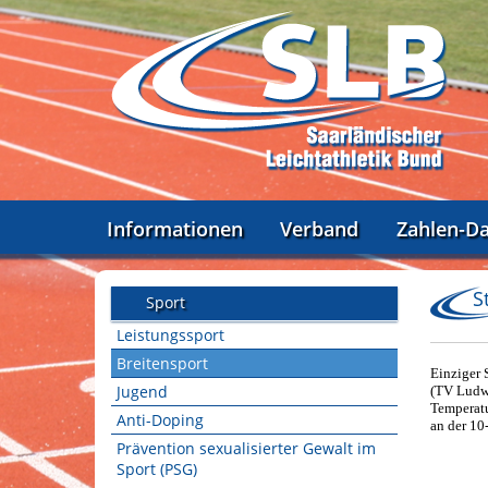
Informationen
Verband
Zahlen-D
S
Sport
Leistungssport
Breitensport
Einziger 
Jugend
(TV Ludwe
Temperatu
Anti-Doping
an der 10
Prävention sexualisierter Gewalt im
Sport (PSG)