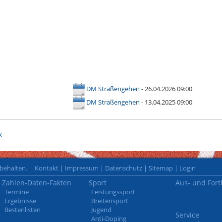
DM Straßengehen
- 26.04.2026 09:00
DM Straßengehen
- 13.04.2025 09:00
k
rbehalten.
Kontakt
|
Impressum
|
Datenschutz
|
Sitemap
|
Login
Zahlen-Daten-Fakten
Sport
Aus- und Fort
Termine
Leistungssport
Ergebnisse
Breitensport
Bestenlisten
Jugend
Service
Anti-Doping