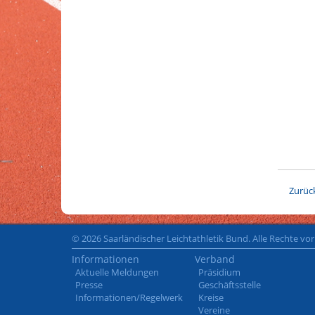
Zurüc
© 2026 Saarländischer Leichtathletik Bund. Alle Rechte vo
Informationen
Verband
Aktuelle Meldungen
Präsidium
Presse
Geschäftsstelle
Informationen/Regelwerk
Kreise
Vereine