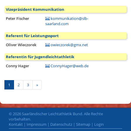
Vizepräsident Kommunikation
Peter Fischer
kommunikation@slb-
saarland.com
Referent für Leistungssport
Oliver Wieczorek
owieczorek@gmx.net
Referentin für Jugendleichtathletik
Conny Hager
ConnyHager@web.de
Nächste
1
2
3
»
© 2026 Saarländischer Leichtathletik Bund. Alle Rechte
vorbehalten.
Kontakt
|
Impressum
|
Datenschutz
|
Sitemap
|
Login