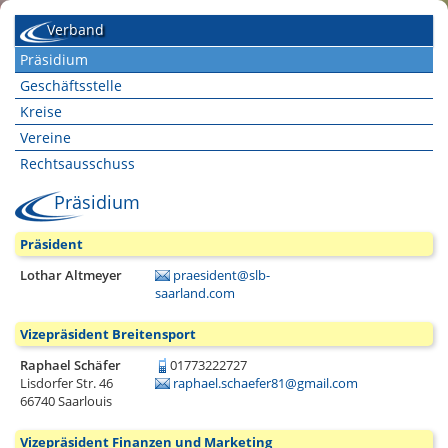
Verband
Präsidium
Geschäftsstelle
Kreise
Vereine
Rechtsausschuss
Präsidium
Präsident
Lothar Altmeyer
praesident@slb-
saarland.com
Vizepräsident Breitensport
Raphael Schäfer
01773222727
Lisdorfer Str. 46
raphael.schaefer81@gmail.com
66740
Saarlouis
Vizepräsident Finanzen und Marketing