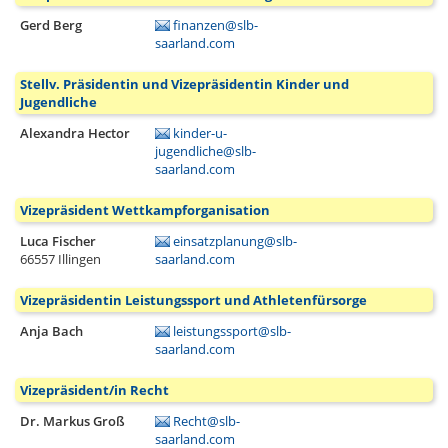
Gerd Berg
finanzen@slb-
saarland.com
Stellv. Präsidentin und Vizepräsidentin Kinder und
Jugendliche
Alexandra Hector
kinder-u-
jugendliche@slb-
saarland.com
Vizepräsident Wettkampforganisation
Luca Fischer
einsatzplanung@slb-
66557
Illingen
saarland.com
Vizepräsidentin Leistungssport und Athletenfürsorge
Anja Bach
leistungssport@slb-
saarland.com
Vizepräsident/in Recht
Dr. Markus Groß
Recht@slb-
saarland.com