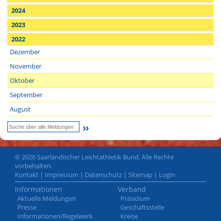
2024
2023
2022
Dezember
November
Oktober
September
August
© 2026 Saarländischer Leichtathletik Bund. Alle Rechte
vorbehalten.
Kontakt
|
Impressum
|
Datenschutz
|
Sitemap
|
Login
Informationen
Verband
Aktuelle Meldungen
Präsidium
Presse
Geschäftsstelle
Informationen/Regelwerk
Kreise