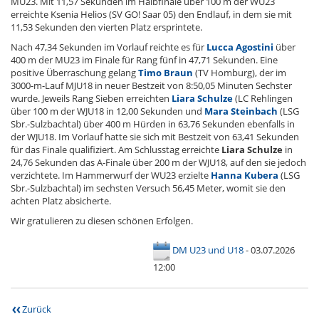
MU23. Mit 11,57 Sekunden im Halbfinale über 100 m der WU23
erreichte Ksenia Helios (SV GO! Saar 05) den Endlauf, in dem sie mit
11,53 Sekunden den vierten Platz ersprintete.
Nach 47,34 Sekunden im Vorlauf reichte es für
Lucca Agostini
über
400 m der MU23 im Finale für Rang fünf in 47,71 Sekunden. Eine
positive Überraschung gelang
Timo Braun
(TV Homburg), der im
3000-m-Lauf MJU18 in neuer Bestzeit von 8:50,05 Minuten Sechster
wurde. Jeweils Rang Sieben erreichten
Liara Schulze
(LC Rehlingen
über 100 m der WJU18 in 12,00 Sekunden und
Mara Steinbach
(LSG
Sbr.-Sulzbachtal) über 400 m Hürden in 63,76 Sekunden ebenfalls in
der WJU18. Im Vorlauf hatte sie sich mit Bestzeit von 63,41 Sekunden
für das Finale qualifiziert. Am Schlusstag erreichte
Liara Schulze
in
24,76 Sekunden das A-Finale über 200 m der WJU18, auf den sie jedoch
verzichtete. Im Hammerwurf der WU23 erzielte
Hanna Kubera
(LSG
Sbr.-Sulzbachtal) im sechsten Versuch 56,45 Meter, womit sie den
achten Platz absicherte.
Wir gratulieren zu diesen schönen Erfolgen.
DM U23 und U18
- 03.07.2026
12:00
Zurück