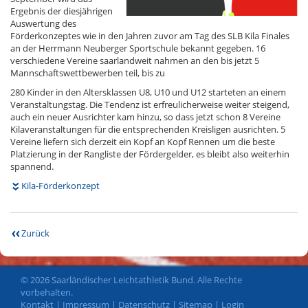
Ergebnis der diesjährigen
Auswertung des
Förderkonzeptes wie in den Jahren zuvor am Tag des SLB Kila Finales
an der Herrmann Neuberger Sportschule bekannt gegeben. 16
verschiedene Vereine saarlandweit nahmen an den bis jetzt 5
Mannschaftswettbewerben teil, bis zu
280 Kinder in den Altersklassen U8, U10 und U12 starteten an einem
Veranstaltungstag. Die Tendenz ist erfreulicherweise weiter steigend,
auch ein neuer Ausrichter kam hinzu, so dass jetzt schon 8 Vereine
Kilaveranstaltungen für die entsprechenden Kreisligen ausrichten. 5
Vereine liefern sich derzeit ein Kopf an Kopf Rennen um die beste
Platzierung in der Rangliste der Fördergelder, es bleibt also weiterhin
spannend.
Kila-Förderkonzept
Zurück
© 2026 Saarländischer Leichtathletik Bund. Alle Rechte
vorbehalten.
Kontakt
|
Impressum
|
Datenschutz
|
Sitemap
|
Login