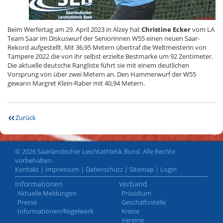
Beim Werfertag am 29. April 2023 in Alzey hat
Christine Ecker
vom LA
Team Saar im Diskuswurf der Seniorinnen W55 einen neuen Saar-
Rekord aufgestellt. Mit 36,95 Metern übertraf die Weltmeisterin von
Tampere 2022 die von ihr selbst erzielte Bestmarke um 92 Zentimeter.
Die aktuelle deutsche Rangliste führt sie mit einem deutlichen
Vorsprung von über zwei Metern an. Den Hammerwurf der W55
gewann Margret Klein-Raber mit 40,94 Metern.
Zurück
© 2026 Saarländischer Leichtathletik Bund. Alle Rechte
vorbehalten.
Kontakt
|
Impressum
|
Datenschutz
|
Sitemap
|
Login
Informationen
Verband
Aktuelle Meldungen
Präsidium
Presse
Geschäftsstelle
Informationen/Regelwerk
Kreise
Vereine