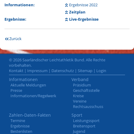
Informationen:
Ergebnisse 2022
Zeitplan
Ergebnisse:
Live-Ergebnisse
Zurück
© 2026 Saarländischer Leichtathletik Bund. Alle Rechte
vorbehalten.
Kontakt
|
Impressum
|
Datenschutz
|
Sitemap
|
Login
Informationen
Verband
Aktuelle Meldungen
Präsidium
Presse
Geschäftsstelle
Informationen/Regelwerk
Kreise
Vereine
Rechtsausschuss
Zahlen-Daten-Fakten
Sport
Termine
Leistungssport
Ergebnisse
Breitensport
Bestenlisten
Jugend