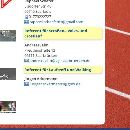
Raphael Schäfer
Lisdorfer Str. 46
66740
Saarlouis
01773222727
raphael.schaefer81@gmail.com
Referent für Straßen-, Volks- und
Crosslauf
Andreas Jahn
Preußenstraße 13
66111
Saarbrücken
andreas.jahn@lag-saarbruecken.de
Referent für Lauftreff und Walking
Jürgen Ackermann
juergenackermann1@gmx.de