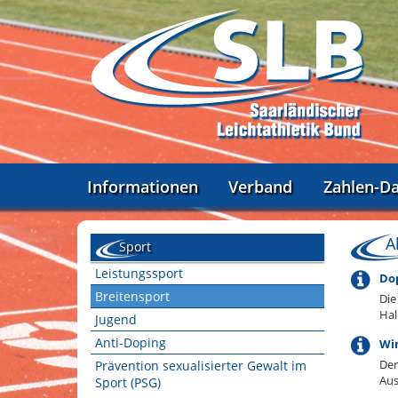
Informationen
Verband
Zahlen-D
A
Sport
Leistungssport
Dop
Breitensport
Die
Hal
Jugend
Anti-Doping
Win
Der
Prävention sexualisierter Gewalt im
Aus
Sport (PSG)