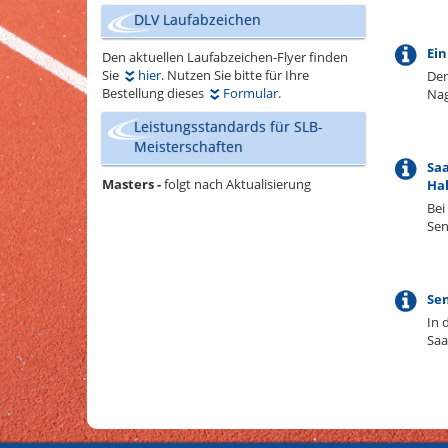
DLV Laufabzeichen
Ein
Den aktuellen Laufabzeichen-Flyer finden
Sie
hier
. Nutzen Sie bitte für Ihre
Den
Bestellung dieses
Formular
.
Nag
Leistungsstandards für SLB-
Meisterschaften
Saa
Masters -
folgt nach Aktualisierung
Hal
Bei
Sen
Sen
In 
Saa