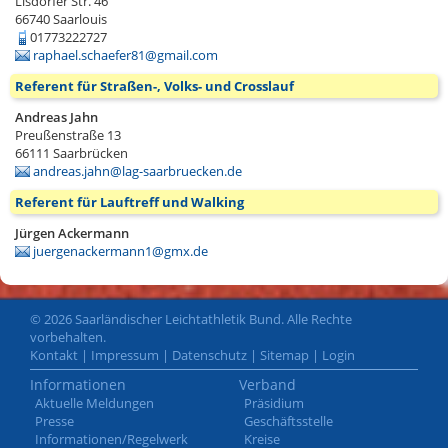
Lisdorfer Str. 46
66740
Saarlouis
01773222727
raphael.schaefer81@gmail.com
Referent für Straßen-, Volks- und Crosslauf
Andreas Jahn
Preußenstraße 13
66111
Saarbrücken
andreas.jahn@lag-saarbruecken.de
Referent für Lauftreff und Walking
Jürgen Ackermann
juergenackermann1@gmx.de
© 2026 Saarländischer Leichtathletik Bund. Alle Rechte
vorbehalten.
Kontakt
|
Impressum
|
Datenschutz
|
Sitemap
|
Login
Informationen
Verband
Aktuelle Meldungen
Präsidium
Presse
Geschäftsstelle
Informationen/Regelwerk
Kreise