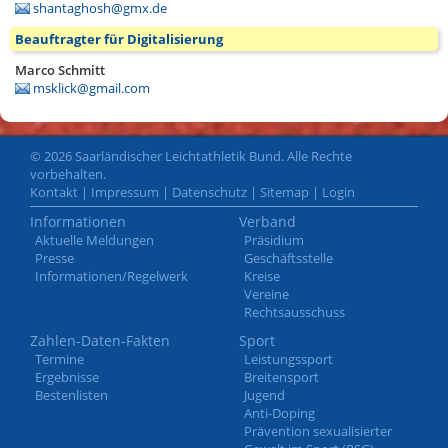
shantaghosh@gmx.de
Beauftragter für Digitalisierung
Marco Schmitt
msklick@gmail.com
© 2026 Saarländischer Leichtathletik Bund. Alle Rechte
vorbehalten.
Kontakt
|
Impressum
|
Datenschutz
|
Sitemap
|
Login
Informationen
Verband
Aktuelle Meldungen
Präsidium
Presse
Geschäftsstelle
Informationen/Regelwerk
Kreise
Vereine
Rechtsausschuss
Zahlen-Daten-Fakten
Sport
Termine
Leistungssport
Ergebnisse
Breitensport
Bestenlisten
Jugend
Anti-Doping
Prävention sexualisierter