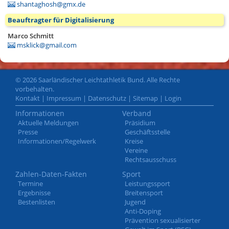
shantaghosh@gmx.de
Beauftragter für Digitalisierung
Marco Schmitt
msklick@gmail.com
© 2026 Saarländischer Leichtathletik Bund. Alle Rechte
vorbehalten.
Kontakt
|
Impressum
|
Datenschutz
|
Sitemap
|
Login
Informationen
Verband
Aktuelle Meldungen
Präsidium
Presse
Geschäftsstelle
Informationen/Regelwerk
Kreise
Vereine
Rechtsausschuss
Zahlen-Daten-Fakten
Sport
Termine
Leistungssport
Ergebnisse
Breitensport
Bestenlisten
Jugend
Anti-Doping
Prävention sexualisierter