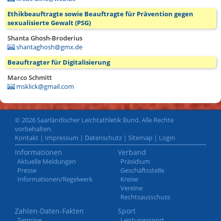
Ethikbeauftragte sowie Beauftragte für Prävention gegen
sexualisierte Gewalt (PSG)
Shanta Ghosh-Broderius
shantaghosh@gmx.de
Beauftragter für Digitalisierung
Marco Schmitt
msklick@gmail.com
© 2026 Saarländischer Leichtathletik Bund. Alle Rechte
vorbehalten.
Kontakt
|
Impressum
|
Datenschutz
|
Sitemap
|
Login
Informationen
Verband
Aktuelle Meldungen
Präsidium
Presse
Geschäftsstelle
Informationen/Regelwerk
Kreise
Vereine
Rechtsausschuss
Zahlen-Daten-Fakten
Sport
Termine
Leistungssport