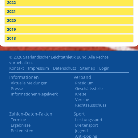
2022
2021
2020
2019
2018
© 2026 Saarländischer Leichtathletik Bund. Alle Rechte
vorbehalten.
Kontakt
|
Impressum
|
Datenschutz
|
Sitemap
|
Login
Informationen
Verband
Aktuelle Meldungen
Präsidium
Presse
Geschäftsstelle
Informationen/Regelwerk
Kreise
Vereine
Rechtsausschuss
Zahlen-Daten-Fakten
Sport
Termine
Leistungssport
Ergebnisse
Breitensport
Bestenlisten
Jugend
Anti-Doping