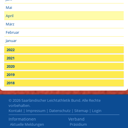
Mai
April
März
Februar
Januar
2022
2021
2020
2019
2018
© 2026 Saarländischer Leichtathletik Bund. Alle Rechte
vorbehalten.
Kontakt
|
Impressum
|
Datenschutz
|
Sitemap
|
Login
Informationen
Verband
Aktuelle Meldungen
Präsidium