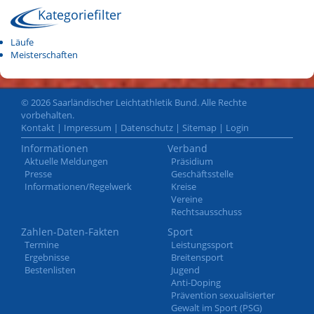
Kategoriefilter
Läufe
Meisterschaften
© 2026 Saarländischer Leichtathletik Bund. Alle Rechte
vorbehalten.
Kontakt
|
Impressum
|
Datenschutz
|
Sitemap
|
Login
Informationen
Verband
Aktuelle Meldungen
Präsidium
Presse
Geschäftsstelle
Informationen/Regelwerk
Kreise
Vereine
Rechtsausschuss
Zahlen-Daten-Fakten
Sport
Termine
Leistungssport
Ergebnisse
Breitensport
Bestenlisten
Jugend
Anti-Doping
Prävention sexualisierter
Gewalt im Sport (PSG)