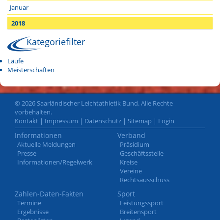
Januar
2018
Kategoriefilter
Läufe
Meisterschaften
© 2026 Saarländischer Leichtathletik Bund. Alle Rechte
vorbehalten.
Kontakt
|
Impressum
|
Datenschutz
|
Sitemap
|
Login
Informationen
Verband
Aktuelle Meldungen
Präsidium
Presse
Geschäftsstelle
Informationen/Regelwerk
Kreise
Vereine
Rechtsausschuss
Zahlen-Daten-Fakten
Sport
Termine
Leistungssport
Ergebnisse
Breitensport