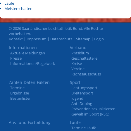
Läufe
Meisterschaften
© 2026 Saarländischer Leichtathletik Bund. Alle Rechte
vorbehalten.
Kontakt
|
Impressum
|
Datenschutz
|
Sitemap
|
Login
Informationen
Verband
Aktuelle Meldungen
Präsidium
Presse
Geschäftsstelle
Informationen/Regelwerk
Kreise
Vereine
Rechtsausschuss
Zahlen-Daten-Fakten
Sport
Termine
Leistungssport
Ergebnisse
Breitensport
Bestenlisten
Jugend
Anti-Doping
Prävention sexualisierter
Gewalt im Sport (PSG)
Aus- und Fortbildung
Läufe
Termine Läufe