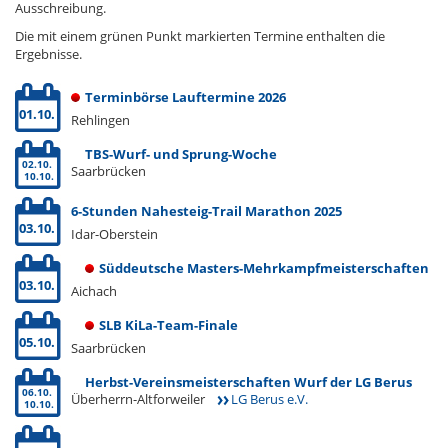
Ausschreibung.
Die mit einem grünen Punkt markierten Termine enthalten die
Ergebnisse.
Terminbörse Lauftermine 2026
01.10.
Rehlingen
TBS-Wurf- und Sprung-Woche
02.10.
Saarbrücken
10.10.
6-Stunden Nahesteig-Trail Marathon 2025
03.10.
Idar-Oberstein
Süddeutsche Masters-Mehrkampfmeisterschaften
03.10.
Aichach
SLB KiLa-Team-Finale
05.10.
Saarbrücken
Herbst-Vereinsmeisterschaften Wurf der LG Berus
06.10.
Überherrn-Altforweiler
LG Berus e.V.
10.10.