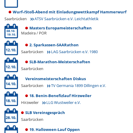
Wurf-/Stoß-Abend mit Einladungswettkampf Hammerwurf
Saarbrücken
ATSV Saarbrücken e.V. Leichtathletik
Masters Europameisterschaften
08.10.
Madeira / POR
19.10.
2. Sparkassen-SAARathon
12.10.
Saarbrücken
LAG Saarbrücken e.V. 1980
SLB-Marathon-Meisterschaften
12.10.
Saarbrücken
Vereinsmeisterschaften Diskus
14.10.
Saarbrücken
TV Germania 1899 Dillingen e.V.
18. Benin-Benefizlauf Hirzweiler
18.10.
Hirzweiler
LLG Wustweiler e.V.
SLB Vereinsgespräch
28.10.
Saarbrücken
19. Halloween-Lauf Oppen