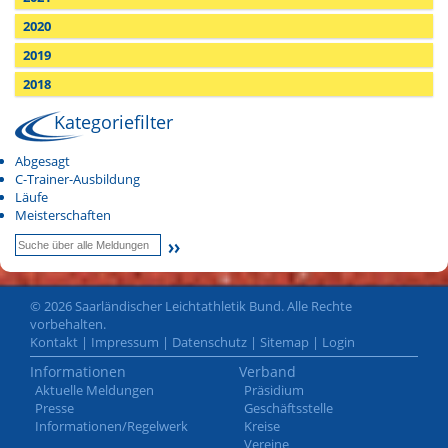
2020
2019
2018
Kategoriefilter
Abgesagt
C-Trainer-Ausbildung
Läufe
Meisterschaften
© 2026 Saarländischer Leichtathletik Bund. Alle Rechte
vorbehalten.
Kontakt
|
Impressum
|
Datenschutz
|
Sitemap
|
Login
Informationen
Verband
Aktuelle Meldungen
Präsidium
Presse
Geschäftsstelle
Informationen/Regelwerk
Kreise
Vereine