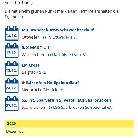
Ausschreibung.
Die mit einem grünen Punkt markierten Termine enthalten die
Ergebnisse.
MB Brandschutz-Nachtwächterlauf
12.12.
Ottweiler
TV Ottweiler e.V.
5. X-MAS Trail
13.12.
Weiskirchen
Hartfüßler trail e.V.
EM Cross
13.12.
Belgrad / SRB
Bärenfels-Heiligabendlauf
24.12.
Neubrücke/Nohfelden
52. Int. Sparverein Silvesterlauf Saarbrücken
27.12.
Saarbrücken
LSG Saarbrücken Sulzbachtal e.V.
2026
Dezember