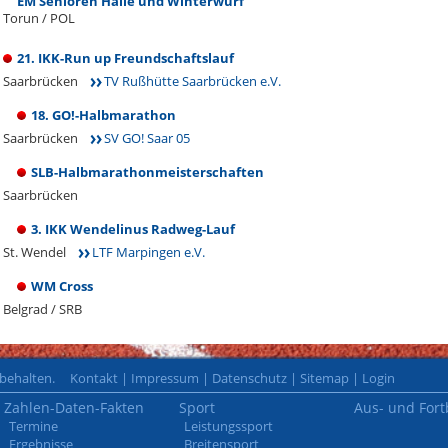
EM Senioren Halle und Winterwurf
Torun / POL
21. IKK-Run up Freundschaftslauf
Saarbrücken
TV Rußhütte Saarbrücken e.V.
18. GO!-Halbmarathon
Saarbrücken
SV GO! Saar 05
SLB-Halbmarathonmeisterschaften
Saarbrücken
3. IKK Wendelinus Radweg-Lauf
St. Wendel
LTF Marpingen e.V.
WM Cross
Belgrad / SRB
rbehalten.
Kontakt
|
Impressum
|
Datenschutz
|
Sitemap
|
Login
Zahlen-Daten-Fakten
Sport
Aus- und Fort
Termine
Leistungssport
Ergebnisse
Breitensport