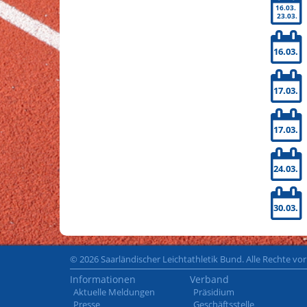
16.03.
23.03.
16.03.
17.03.
17.03.
24.03.
30.03.
© 2026 Saarländischer Leichtathletik Bund. Alle Rechte vo
Informationen
Verband
Aktuelle Meldungen
Präsidium
Presse
Geschäftsstelle