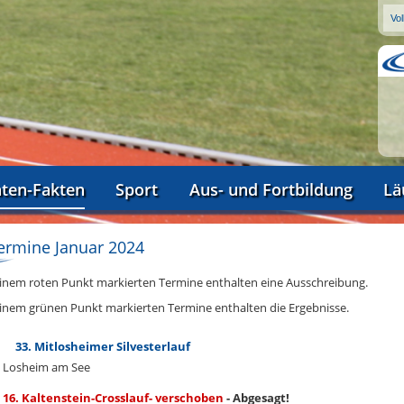
aten-Fakten
Sport
Aus- und Fortbildung
Lä
ermine Januar 2024
einem roten Punkt markierten Termine enthalten eine Ausschreibung.
einem grünen Punkt markierten Termine enthalten die Ergebnisse.
33. Mitlosheimer Silvesterlauf
Losheim am See
16. Kaltenstein-Crosslauf- verschoben
- Abgesagt!