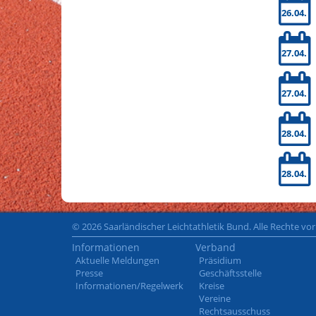
26.04.
27.04.
27.04.
28.04.
28.04.
© 2026 Saarländischer Leichtathletik Bund. Alle Rechte vo
Informationen
Verband
Aktuelle Meldungen
Präsidium
Presse
Geschäftsstelle
Informationen/Regelwerk
Kreise
Vereine
Rechtsausschuss