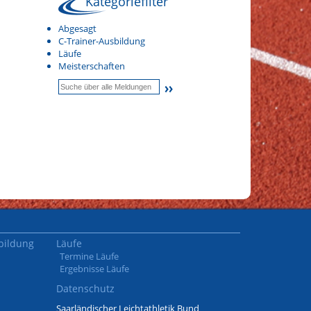
Kategoriefilter
Abgesagt
C-Trainer-Ausbildung
Läufe
Meisterschaften
bildung
Läufe
Termine Läufe
Ergebnisse Läufe
Datenschutz
Saarländischer Leichtathletik Bund