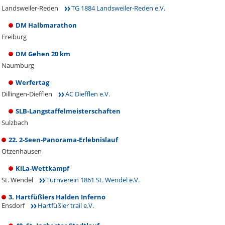
Landsweiler-Reden
TG 1884 Landsweiler-Reden e.V.
DM Halbmarathon
Freiburg
DM Gehen 20 km
Naumburg
Werfertag
Dillingen-Diefflen
AC Diefflen e.V.
SLB-Langstaffelmeisterschaften
Sulzbach
22. 2-Seen-Panorama-Erlebnislauf
Otzenhausen
KiLa-Wettkampf
St. Wendel
Turnverein 1861 St. Wendel e.V.
3. Hartfüßlers Halden Inferno
Ensdorf
Hartfüßler trail e.V.