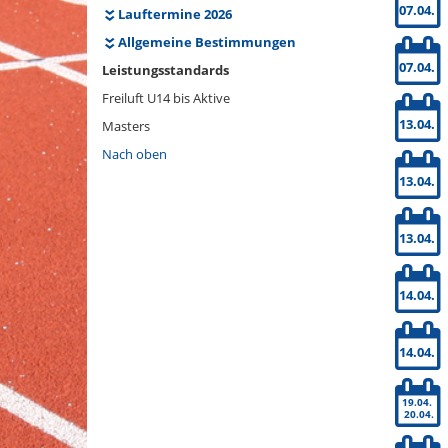
07.04.
Lauftermine 2026
Allgemeine Bestimmungen
07.04.
Leistungsstandards
Freiluft U14 bis Aktive
13.04.
Masters
Nach oben
13.04.
13.04.
14.04.
14.04.
19.04.
20.04.