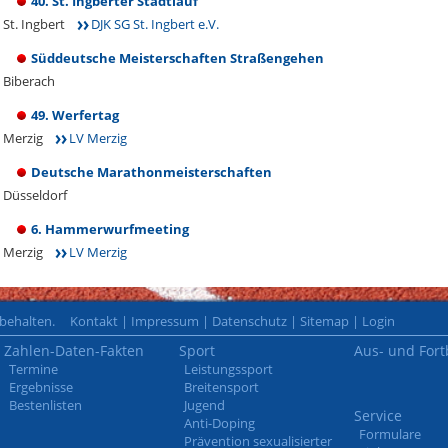
40. St. Ingberter Stadtlauf
St. Ingbert
DJK SG St. Ingbert e.V.
Süddeutsche Meisterschaften Straßengehen
Biberach
49. Werfertag
Merzig
LV Merzig
Deutsche Marathonmeisterschaften
Düsseldorf
6. Hammerwurfmeeting
Merzig
LV Merzig
rbehalten.
Kontakt
|
Impressum
|
Datenschutz
|
Sitemap
|
Login
Zahlen-Daten-Fakten
Sport
Aus- und Fort
Termine
Leistungssport
Ergebnisse
Breitensport
Bestenlisten
Jugend
Service
Anti-Doping
Formulare
Prävention sexualisierter