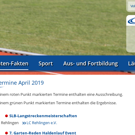
aten-Fakten
Sport
Aus- und Fortbildung
Lä
ermine April 2019
einem roten Punkt markierten Termine enthalten eine Ausschreibung.
einem grünen Punkt markierten Termine enthalten die Ergebnisse.
SLB-Langstreckenmeisterschaften
Rehlingen
LC Rehlingen e.V.
7. Garten-Reden Haldenlauf Event