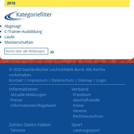
2018
Kategoriefilter
Abgesagt
C-Trainer-Ausbildung
Läufe
Meisterschaften
© 2026 Saarländischer Leichtathletik Bund. Alle Rechte
vorbehalten.
Kontakt
|
Impressum
|
Datenschutz
|
Sitemap
|
Login
Informationen
Verband
Aktuelle Meldungen
Präsidium
Presse
Geschäftsstelle
Informationen/Regelwerk
Kreise
Vereine
Rechtsausschuss
Zahlen-Daten-Fakten
Sport
Termine
Leistungssport