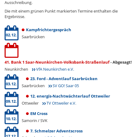
Ausschreibung.
Die mit einem grünen Punkt markierten Termine enthalten die
Ergebnisse.
Kampfrichtergespräch
02.12.
Saarbrücken
41. Bank 1 Saar-Neunkirchen-Volksbank-Straßenlauf
- Abgesagt!
Neunkirchen
VfA Neunkirchen e.V.
23. Ford - Adventlauf Saarbrücken
03.12.
Saarbrücken
SV GO! Saar 05
12. energis-Nachtwächterlauf Ottweiler
09.12.
Ottweiler
TV Ottweiler e.V.
EM Cross
10.12.
Samorin / SVK
7. Schmelzer Adventscross
17.12.