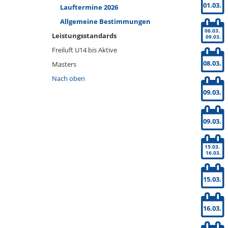
01.03.
Lauftermine 2026
Allgemeine Bestimmungen
06.03.
Leistungsstandards
09.03.
Freiluft U14 bis Aktive
08.03.
Masters
Nach oben
09.03.
09.03.
15.03.
16.03.
15.03.
16.03.