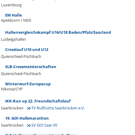
Luxemburg
EM Halle
Apeldoorn / NED
Hallenvergleichskampf U16/U18 Baden/Pfalz/Saarland
Ludwigshafen
Crosslauf U10 und U12
Quierschied-Fischbach
SLB-Crossmeisterschaften
Quierschied-Fischbach
Winterwurf-Europacup
Nikosia/CYP
IKK-Run up 22. Freundschaftslauf
Saarbrücken
TV Rußhütte Saarbrücken e.V.
19. GO!-Halbmarathon
Saarbrücken
SV GO! Saar 05