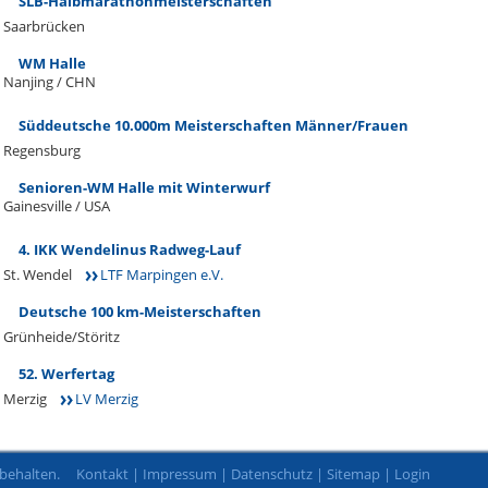
SLB-Halbmarathonmeisterschaften
Saarbrücken
WM Halle
Nanjing / CHN
Süddeutsche 10.000m Meisterschaften Männer/Frauen
Regensburg
Senioren-WM Halle mit Winterwurf
Gainesville / USA
4. IKK Wendelinus Radweg-Lauf
St. Wendel
LTF Marpingen e.V.
Deutsche 100 km-Meisterschaften
Grünheide/Störitz
52. Werfertag
Merzig
LV Merzig
rbehalten.
Kontakt
|
Impressum
|
Datenschutz
|
Sitemap
|
Login