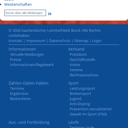
Meisterschaften
© 2026 Saarländischer Leichtathletik Bund. Alle Rechte
vorbehalten.
Kontakt
|
Impressum
|
Datenschutz
|
Sitemap
|
Login
Informationen
Verband
Aktuelle Meldungen
Präsidium
Presse
Geschäftsstelle
Informationen/Regelwerk
Kreise
Vereine
Rechtsausschuss
Zahlen-Daten-Fakten
Sport
Termine
Leistungssport
Ergebnisse
Breitensport
Bestenlisten
Jugend
Anti-Doping
Prävention sexualisierter
Gewalt im Sport (PSG)
Aus- und Fortbildung
Läufe
Termine Läufe