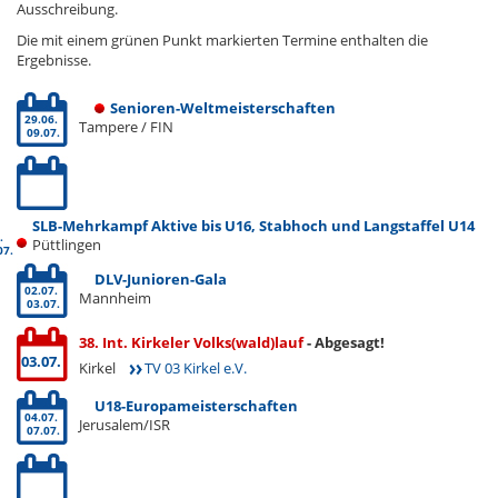
Ausschreibung.
Die mit einem grünen Punkt markierten Termine enthalten die
Ergebnisse.
Senioren-Weltmeisterschaften
29.06.
Tampere / FIN
09.07.
SLB-Mehrkampf Aktive bis U16, Stabhoch und Langstaffel U14
.
Püttlingen
07.
DLV-Junioren-Gala
02.07.
Mannheim
03.07.
38. Int. Kirkeler Volks(wald)lauf
- Abgesagt!
03.07.
Kirkel
TV 03 Kirkel e.V.
U18-Europameisterschaften
04.07.
Jerusalem/ISR
07.07.