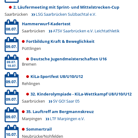
2. Läufermeeting mit Sprint- und Mittelstrecken-Cup
Saarbrücken
LSG Saarbrücken Sulzbachtal e.V.
Hammerwurf-Kadertest
08.07.
Saarbrücken
ATSV Saarbrücken e.V. Leichtathletik
Fortbildung Kraft & Beweglichkeit
09.07.
Püttlingen
Deutsche Jugendmeisterschaften U16
09.07.
Bremen
10.07.
KiLa-Sportfest U8/U10/U12
09.07.
Rehlingen
32. Kinderolympiade - KiLa-Wettkampf U8/U10/U12
09.07.
Saarbrücken
SV GO! Saar 05
35. Lauftreff am Bergmannskreuz
09.07.
Marpingen
LTF Marpingen e.V.
Sommertrail
10.07.
Neubrücke/Nohfelden