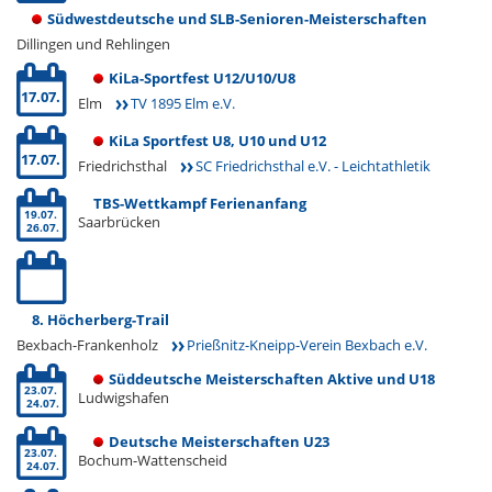
Südwestdeutsche und SLB-Senioren-Meisterschaften
Dillingen und Rehlingen
KiLa-Sportfest U12/U10/U8
17.07.
Elm
TV 1895 Elm e.V.
KiLa Sportfest U8, U10 und U12
17.07.
Friedrichsthal
SC Friedrichsthal e.V. - Leichtathletik
TBS-Wettkampf Ferienanfang
19.07.
Saarbrücken
26.07.
8. Höcherberg-Trail
Bexbach-Frankenholz
Prießnitz-Kneipp-Verein Bexbach e.V.
Süddeutsche Meisterschaften Aktive und U18
23.07.
Ludwigshafen
24.07.
Deutsche Meisterschaften U23
23.07.
Bochum-Wattenscheid
24.07.