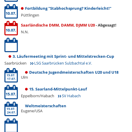
Fortbildung "Stabhochsprung? Kinderleicht!"
10.07.
Püttlingen
Saarländische DMM, DAMM, DJMM U20
- Abgesagt!
10.07.
N.N.
3. Läufermeeting mit Sprint- und Mittelstrecken-Cup
Saarbrücken
LSG Saarbrücken Sulzbachtal e.V.
Deutsche Jugendmeisterschaften U20 und U18
15.07.
Ulm
17.07.
15. Saarland-Mittelpunkt-Lauf
15.07.
Eppelborn/Habach
SV Habach
Weltmeisterschaften
15.07.
Eugene/USA
24.07.