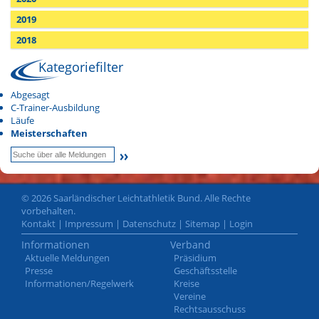
2019
2018
Kategoriefilter
Abgesagt
C-Trainer-Ausbildung
Läufe
Meisterschaften
© 2026 Saarländischer Leichtathletik Bund. Alle Rechte
vorbehalten.
Kontakt
|
Impressum
|
Datenschutz
|
Sitemap
|
Login
Informationen
Verband
Aktuelle Meldungen
Präsidium
Presse
Geschäftsstelle
Informationen/Regelwerk
Kreise
Vereine
Rechtsausschuss