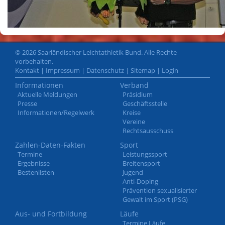
© 2026 Saarländischer Leichtathletik Bund. Alle Rechte
vorbehalten.
Kontakt
|
Impressum
|
Datenschutz
|
Sitemap
|
Login
Informationen
Verband
Aktuelle Meldungen
Präsidium
Presse
Geschäftsstelle
Informationen/Regelwerk
Kreise
Vereine
Rechtsausschuss
Zahlen-Daten-Fakten
Sport
Termine
Leistungssport
Ergebnisse
Breitensport
Bestenlisten
Jugend
Anti-Doping
Prävention sexualisierter
Gewalt im Sport (PSG)
Aus- und Fortbildung
Läufe
Termine Läufe