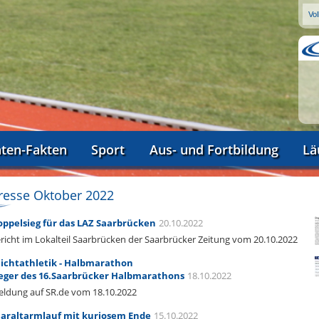
aten-Fakten
Sport
Aus- und Fortbildung
Lä
resse Oktober 2022
ppelsieg für das LAZ Saarbrücken
20.10.2022
richt im Lokalteil Saarbrücken der Saarbrücker Zeitung vom 20.10.2022
ichtathletik - Halbmarathon
eger des 16.Saarbrücker Halbmarathons
18.10.2022
ldung auf SR.de vom 18.10.2022
araltarmlauf mit kuriosem Ende
15.10.2022