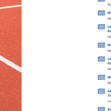
Be
W
Be
Le
Re
Me
W
Be
Le
Fü
Me
Me
Be
Sa
Ti
In
Kö