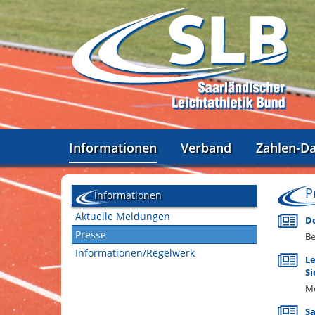
Informationen
Verband
Zahlen-D
P
Informationen
Aktuelle Meldungen
Do
Presse
Be
Informationen/Regelwerk
Le
Si
Me
Sa