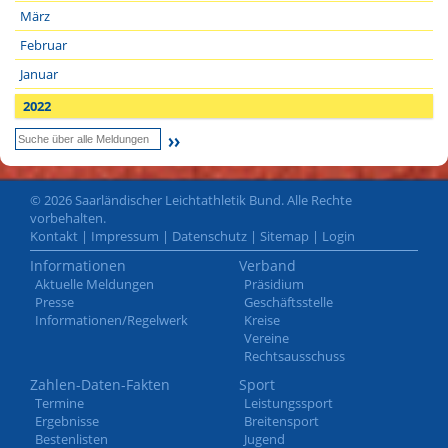
März
Februar
Januar
2022
© 2026 Saarländischer Leichtathletik Bund. Alle Rechte
vorbehalten.
Kontakt
|
Impressum
|
Datenschutz
|
Sitemap
|
Login
Informationen
Verband
Aktuelle Meldungen
Präsidium
Presse
Geschäftsstelle
Informationen/Regelwerk
Kreise
Vereine
Rechtsausschuss
Zahlen-Daten-Fakten
Sport
Termine
Leistungssport
Ergebnisse
Breitensport
Bestenlisten
Jugend