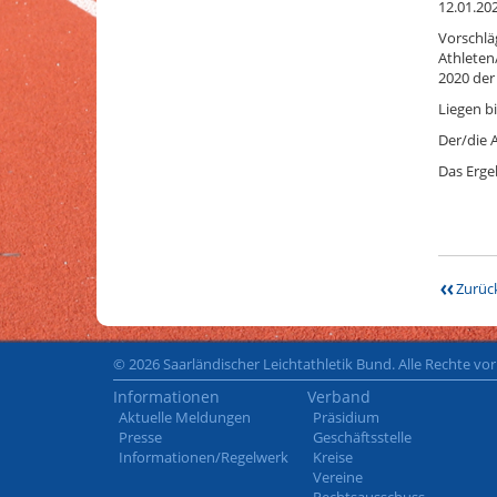
12.01.20
Vorschlä
Athleten/
2020 der
Liegen bi
Der/die 
Das Erge
Zurüc
© 2026 Saarländischer Leichtathletik Bund. Alle Rechte vo
Informationen
Verband
Aktuelle Meldungen
Präsidium
Presse
Geschäftsstelle
Informationen/Regelwerk
Kreise
Vereine
Rechtsausschuss