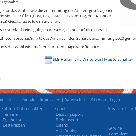
20 gewählt.
ge für das Amt sowie die Zustimmung des/der vorgeschlagenen
in sind schriftlich (Post, Fax, E-Mail) bis Samstag, den 4. Januar
 SLB-Geschäftsstelle einzureichen.
s Fristablauf keine gültigen Vorschläge vor, entfällt die Wahl.
Athletensprecher/in tritt das Amt nach der Generalversammlung 2020 geme
bnis der Wahl wird auf der SLB-Homepage veröffentlicht.
SLB-Hallen- und Winterwurf-Meisterschaften
-
k
rbehalten.
Kontakt
|
Impressum
|
Datenschutz
|
Sitemap
|
Login
Zahlen-Daten-Fakten
Sport
Aus- und Fort
Termine
Leistungssport
Ergebnisse
Breitensport
Bestenlisten
Jugend
Service
Anti-Doping
Formulare
Prävention sexualisierter