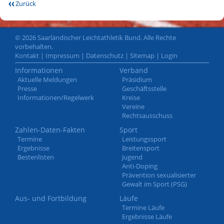
Zurück
© 2026 Saarländischer Leichtathletik Bund. Alle Rechte
vorbehalten.
Kontakt
|
Impressum
|
Datenschutz
|
Sitemap
|
Login
Informationen
Verband
Aktuelle Meldungen
Präsidium
Presse
Geschäftsstelle
Informationen/Regelwerk
Kreise
Vereine
Rechtsausschuss
Zahlen-Daten-Fakten
Sport
Termine
Leistungssport
Ergebnisse
Breitensport
Bestenlisten
Jugend
Anti-Doping
Prävention sexualisierter
Gewalt im Sport (PSG)
Aus- und Fortbildung
Läufe
Termine Läufe
Ergebnisse Läufe