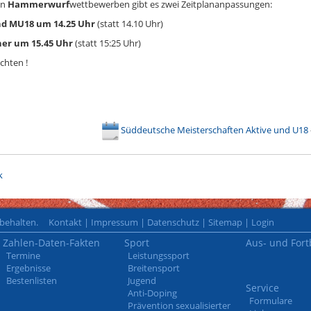
en
Hammerwurf
wettbewerben gibt es zwei Zeitplananpassungen:
 MU18 um 14.25 Uhr
(statt 14.10 Uhr)
 um 15.45 Uhr
(statt 15:25 Uhr)
chten !
Süddeutsche Meisterschaften Aktive und U18
k
rbehalten.
Kontakt
|
Impressum
|
Datenschutz
|
Sitemap
|
Login
Zahlen-Daten-Fakten
Sport
Aus- und Fort
Termine
Leistungssport
Ergebnisse
Breitensport
Bestenlisten
Jugend
Service
Anti-Doping
Formulare
Prävention sexualisierter