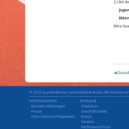
2.) Bei d
Jugend
Männer
Bitte bea
Zurüc
© 2026 Saarländischer Leichtathletik Bund. Alle Rechte vo
Informationen
Verband
Aktuelle Meldungen
Präsidium
Presse
Geschäftsstelle
Informationen/Regelwerk
Kreise
Vereine
Rechtsausschuss