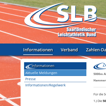
Informationen
Verband
Zahlen-D
Z
Informationen
Aktuelle Meldungen
5000m A
Presse
Hammerw
Informationen/Regelwerk
Für die 
1.) Die
5