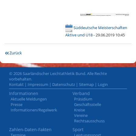
Süddeutsche Meisterschaften
Aktive und U18
- 29.06.2019 10:45
Zurück
© 2026 Saarländischer Leichtathletik Bund. Alle Rechte
vorbehalten.
Kontakt
|
Impressum
|
Datenschutz
|
Sitemap
|
Login
Informationen
Verband
Aktuelle Meldungen
Präsidium
Presse
Geschäftsstelle
Informationen/Regelwerk
Kreise
Vereine
Rechtsausschuss
Zahlen-Daten-Fakten
Sport
Termine
Leistungssport