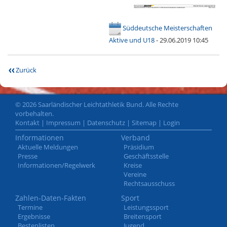
Süddeutsche Meisterschaften
Aktive und U18
- 29.06.2019 10:45
Zurück
© 2026 Saarländischer Leichtathletik Bund. Alle Rechte
vorbehalten.
Kontakt
|
Impressum
|
Datenschutz
|
Sitemap
|
Login
Informationen
Verband
Aktuelle Meldungen
Präsidium
Presse
Geschäftsstelle
Informationen/Regelwerk
Kreise
Vereine
Rechtsausschuss
Zahlen-Daten-Fakten
Sport
Termine
Leistungssport
Ergebnisse
Breitensport
Bestenlisten
Jugend