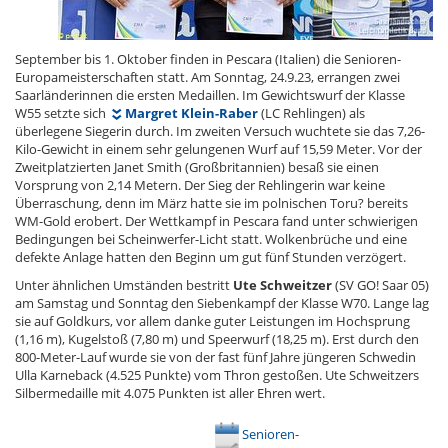
September bis 1. Oktober finden in Pescara (Italien) die Senioren-
Europameisterschaften statt. Am Sonntag, 24.9.23, errangen zwei
Saarländerinnen die ersten Medaillen. Im Gewichtswurf der Klasse
W55 setzte sich
Margret Klein-Raber
(LC Rehlingen) als
überlegene Siegerin durch. Im zweiten Versuch wuchtete sie das 7,26-
Kilo-Gewicht in einem sehr gelungenen Wurf auf 15,59 Meter. Vor der
Zweitplatzierten Janet Smith (Großbritannien) besaß sie einen
Vorsprung von 2,14 Metern. Der Sieg der Rehlingerin war keine
Überraschung, denn im März hatte sie im polnischen Toru? bereits
WM-Gold erobert. Der Wettkampf in Pescara fand unter schwierigen
Bedingungen bei Scheinwerfer-Licht statt. Wolkenbrüche und eine
defekte Anlage hatten den Beginn um gut fünf Stunden verzögert.
Unter ähnlichen Umständen bestritt
Ute Schweitzer
(SV GO! Saar 05)
am Samstag und Sonntag den Siebenkampf der Klasse W70. Lange lag
sie auf Goldkurs, vor allem danke guter Leistungen im Hochsprung
(1,16 m), Kugelstoß (7,80 m) und Speerwurf (18,25 m). Erst durch den
800-Meter-Lauf wurde sie von der fast fünf Jahre jüngeren Schwedin
Ulla Karneback (4.525 Punkte) vom Thron gestoßen. Ute Schweitzers
Silbermedaille mit 4.075 Punkten ist aller Ehren wert.
Senioren-