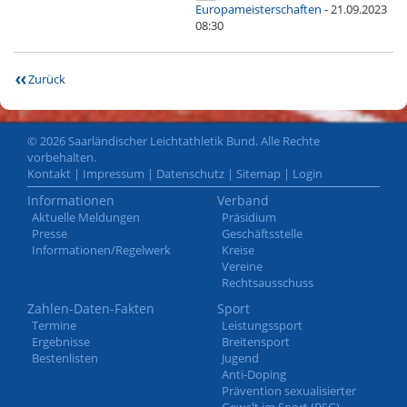
Europameisterschaften
- 21.09.2023
08:30
Zurück
© 2026 Saarländischer Leichtathletik Bund. Alle Rechte
vorbehalten.
Kontakt
|
Impressum
|
Datenschutz
|
Sitemap
|
Login
Informationen
Verband
Aktuelle Meldungen
Präsidium
Presse
Geschäftsstelle
Informationen/Regelwerk
Kreise
Vereine
Rechtsausschuss
Zahlen-Daten-Fakten
Sport
Termine
Leistungssport
Ergebnisse
Breitensport
Bestenlisten
Jugend
Anti-Doping
Prävention sexualisierter
Gewalt im Sport (PSG)